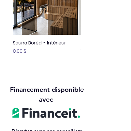
Sauna Boréal - Intérieur
Sauna Boréal - FLÖ
Prix
Prix
0,00 $
13 645,00 $
Financement disponible
avec