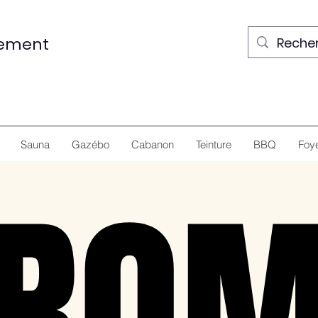
nement
Sauna
Gazébo
Cabanon
Teinture
BBQ
Foy