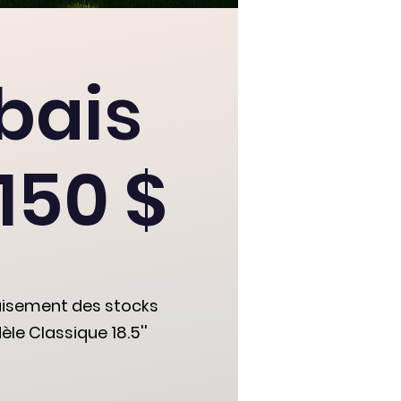
bais
150 $
uisement des stocks
èle Classique 18.5''