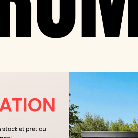
RO
RO
DATION
stock et prêt au