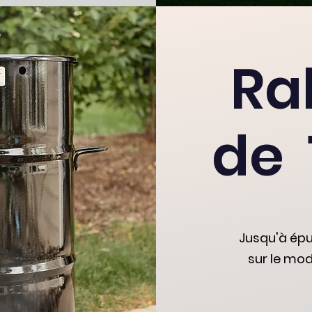
Ra
de 
Jusqu'à ép
sur le mod