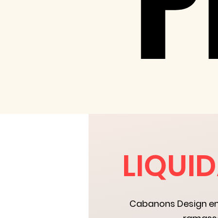
P
P
LIQUI
Cabanons Design en 