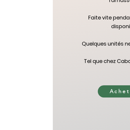
ramass
Faite vite penda
disponi
Quelques unités n
Tel que chez Cab
Achet