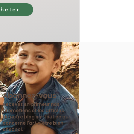
heter
Abonnez-vous
Recevez en primeur nos
promotions et les articles
de notre blog sur tout ce qui
concerne l'art d'être bien
chez soi.