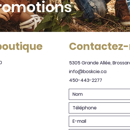
romotions
 boutique
Contactez
0
5305 Grande Allée, Brossar
info@boskcie.ca
450-443-2277