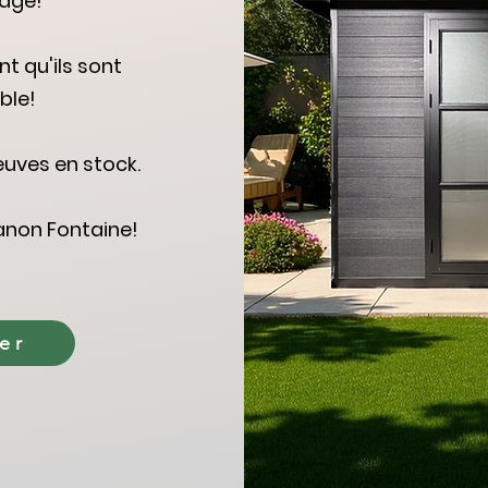
age!
nt qu'ils sont
ble!
euves en stock.
anon Fontaine!
er