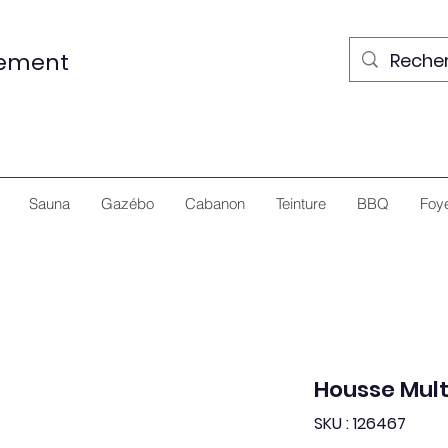
nement
Sauna
Gazébo
Cabanon
Teinture
BBQ
Foy
Housse Multi
SKU : 126467