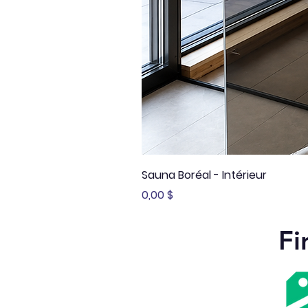
Sauna Boréal - Intérieur
Prix
0,00 $
Fi