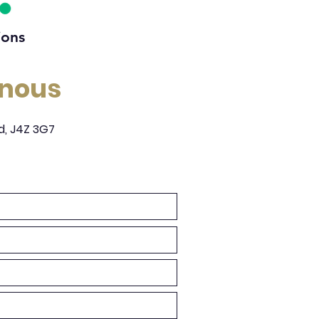
ions
-nous
d, J4Z 3G7