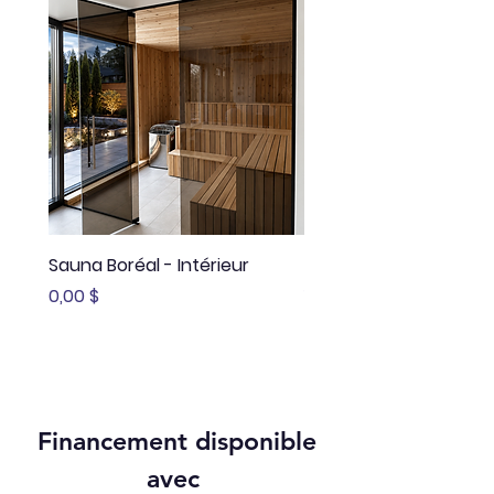
Sauna Boréal - Intérieur
Sauna Boréal - FLÖ
Prix
Prix
0,00 $
13 645,00 $
Financement disponible
avec