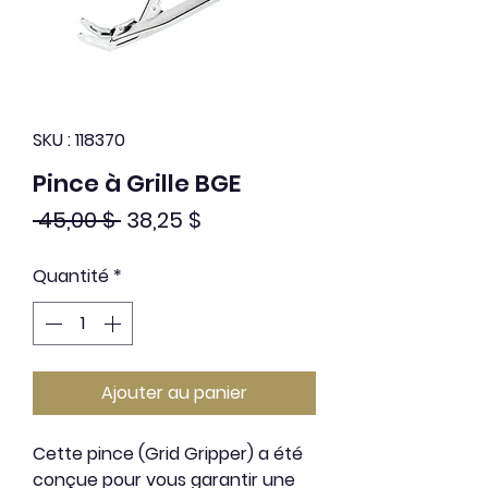
SKU : 118370
Pince à Grille BGE
Prix
Prix
 45,00 $ 
38,25 $
original
promotionnel
Quantité
*
Ajouter au panier
Cette pince (Grid Gripper) a été
conçue pour vous garantir une