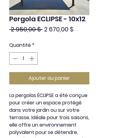
Pergola ECLIPSE - 10x12
Prix
Prix
 2 950,00 $ 
2 670,00 $
original
promotionnel
Quantité
*
Ajouter au panier
La pergolas
ÉCLIPSE
a été conçue
pour créer un espace protégé
dans votre jardin ou sur votre
terrasse. Idéale pour trois saisons,
elle offre un environnement
polyvalent pour se détendre,