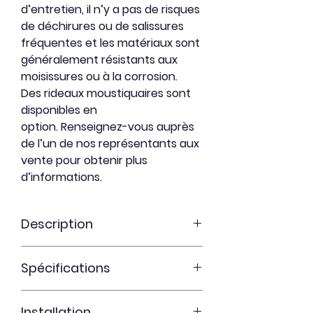
d’entretien, il n’y a pas de risques
de déchirures ou de salissures
fréquentes et les matériaux sont
généralement résistants aux
moisissures ou à la corrosion.
Des rideaux moustiquaires sont
disponibles en
option.
Renseignez-vous auprès
de l’un de nos représentants aux
vente pour obtenir plus
d’informations.
Description
Dotée de persiennes à toit en
Spécifications
aluminium, le modèle Éclipse vous
permet d’ajuster la lumière
Dimensions réelles :
entrant dans la structure.
Installation