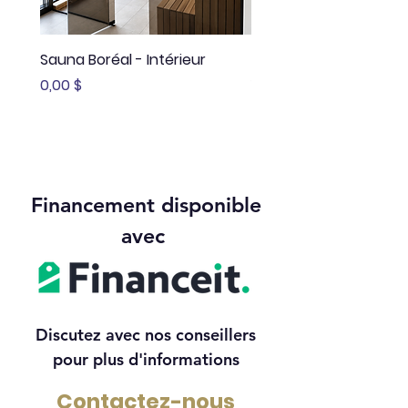
Sauna Boréal - Intérieur
Sauna Boréal - FLÖ
Prix
Prix
0,00 $
13 645,00 $
Financement disponible
avec
Discutez avec nos conseillers
pour plus d'informations
Contactez-nous