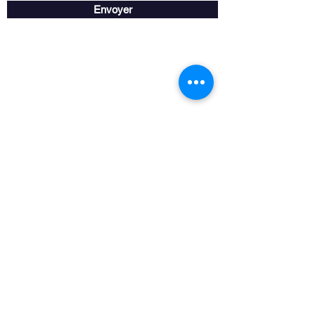
Envoyer
Horaire de la boutique
Lundi au vendredi : 09h00 à 17h00
Samedi : Sur rendez-vous