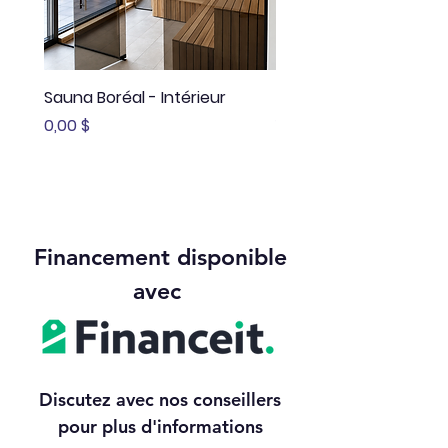
Sauna Boréal - Intérieur
Sauna Boréal - FLÖ
Prix
Prix
0,00 $
13 645,00 $
Financement disponible
avec
Discutez avec nos conseillers
pour plus d'informations