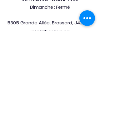
Dimanche : Fermé
5305 Grande Allée, Brossard, J4Z 3G7
info@boskcie.ca
450-443-2277
Nous sommes fiers de faire
partie de
l'Association des
fabricants de meubles Québec
ainsi que d'être signés
Meuble du
Québec