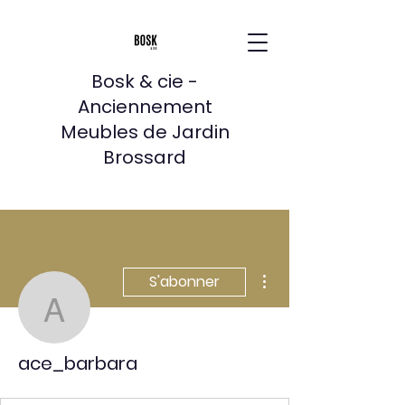
Bosk & cie -
Anciennement
Meubles de Jardin
Brossard
Plus d'actions
S'abonner
ace_barbara
ace_barbara