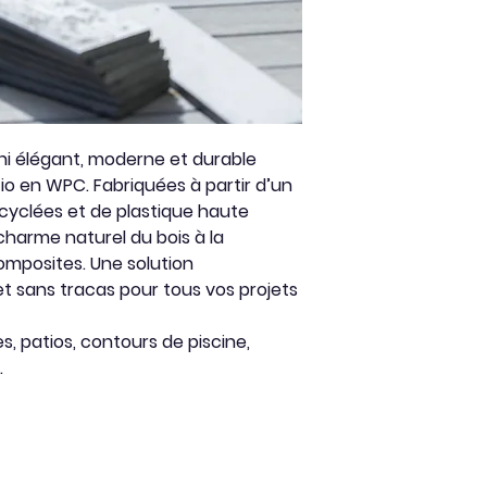
Résiste aux in
- Graphite
climat québéco
pas.
Antidérapant
:
mouillée.
Stabilité de la
ini élégant, moderne et durable
intégré pour u
io en WPC. Fabriquées à partir d’un
Écologique
: Fa
ecyclées et de plastique haute
recyclés, sans 
 charme naturel du bois à la
mposites. Une solution
t sans tracas pour tous vos projets
s, patios, contours de piscine,
.