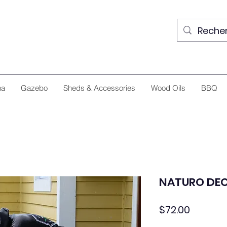
na
Gazebo
Sheds & Accessories
Wood Oils
BBQ
NATURO DEC
Price
$72.00