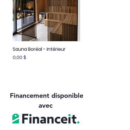
Sauna Boréal - Intérieur
Sauna Boréal - FLÖ
Prix
Prix
0,00 $
13 645,00 $
Financement disponible
avec