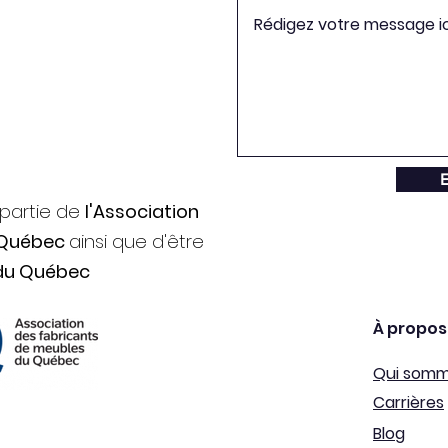
E
 partie de
l'Association
 Québec
ainsi que d'être
du Québec
À propos
Qui som
Carrières
Blog