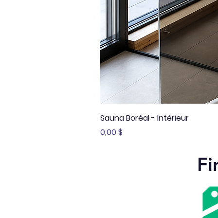
Sauna Boréal - Intérieur
Prix
0,00 $
Fi