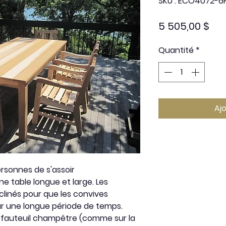
SKU : ECO4072-6
Prix
5 505,00 $
Quantité
*
Aj
rsonnes de s'assoir
e table longue et large. Les
clinés pour que les convives
ur une longue période de temps.
e fauteuil champêtre (comme sur la