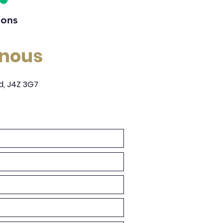
ions
-nous
d, J4Z 3G7