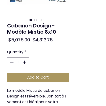
Cabanon Design -
Modèle Mistic 8x10
Regular
Sale
 $5,075.00 
$4,313.75
Price
Price
Quantity
*
Add to Cart
Le modèle Mistic de cabanon
Design est réversible. Son toit à 1
versant est idéal pour votre