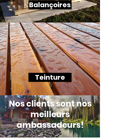
Balançoires
Teinture
Nos clients sont nos
meilleurs
ambassadeurs!