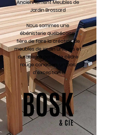
Anciennement Meubles de
Jardin Brossard
Nous sommes une
ébénisterie québécoise
fière de faire la création de
meubles de jardin uniques et
durables à partir de cèdre
rouge canadien, un bois
d’exception !