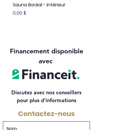
Sauna Boréal - Intérieur
Sauna Boréal - FLÖ
Prix
Prix
0,00 $
13 645,00 $
Financement disponible
avec
Discutez avec nos conseillers
pour plus d'informations
Contactez-nous