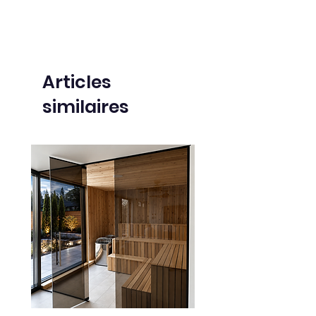
noeuds)
Fraichement sablé
Non-teint
Articles
similaires