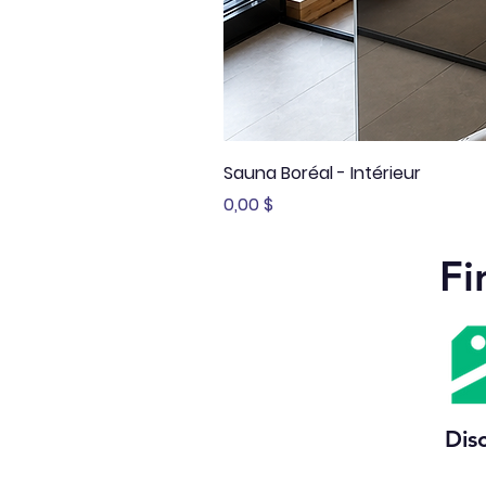
Sauna Boréal - Intérieur
Prix
0,00 $
Fi
Dis