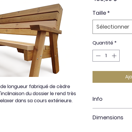
Taille
*
Sélectionner
Quantité
*
Aj
'' de longueur fabriqué de cèdre
inclinaison du dossier le rend très
Info
relaxer dans sa cours extérieure.
Cèdre rouge STK 
Dimensions
Fraichement sab
Non-teint
Longueur 48'' ou 