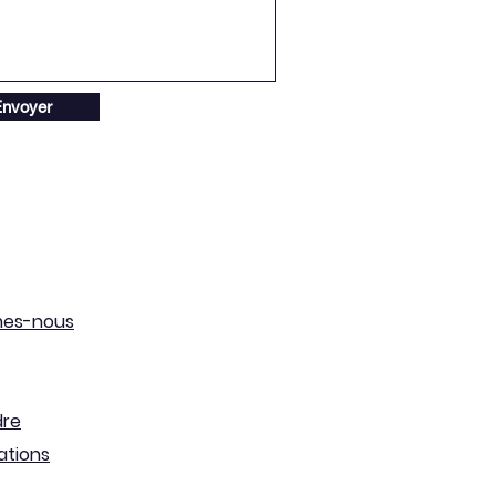
nvoyer
mes-nous
dre
ations