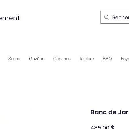
nement
Sauna
Gazébo
Cabanon
Teinture
BBQ
Foy
Banc de Jar
Prix
485,00 $