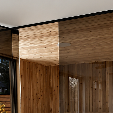
repeindre ave
les hautes te