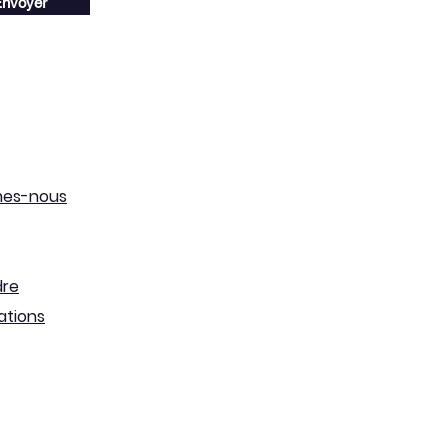
nvoyer
mes-nous
dre
ations