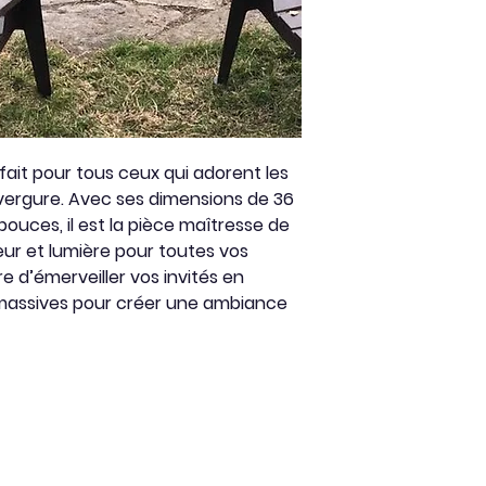
Les garanties 
Type de combustib
dommages caus
Couleur : Noir
manque d’entre
l’installation i
anormale, l’ab
design sans aut
substitution d
fait pour tous ceux qui adorent les
catastrophes n
ergure. Avec ses dimensions de 36
utilisation imp
ouces, il est la pièce maîtresse de
son utilisation 
eur et lumière pour toutes vos
doivent être re
e d’émerveiller vos invités en
période de gar
 massives pour créer une ambiance
accompagnées 
originale ou d
garanties ne c
remplacement 
Un entretien 
recommandé po
apparence : sa