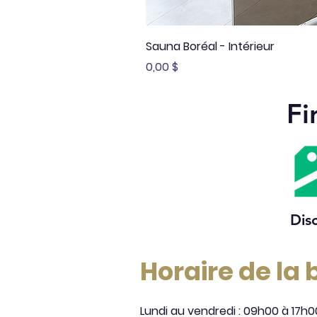
Sauna Boréal - Intérieur
Prix
0,00 $
Fi
Dis
Horaire de la
Lundi au vendredi : 09h00 à 17h0