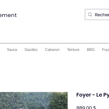
nement
Sauna
Gazébo
Cabanon
Teinture
BBQ
Foy
Foyer - Le 
Prix
889,00 $