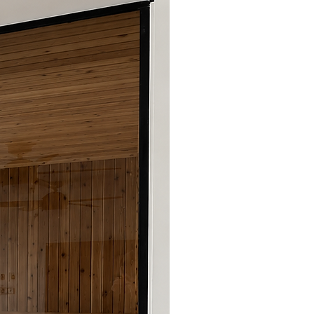
c une peinture conçue pour
mpératures.