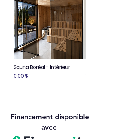
Sauna Boréal - Intérieur
Sauna Boréal - FLÖ
Prix
Prix
0,00 $
13 645,00 $
Financement disponible
avec