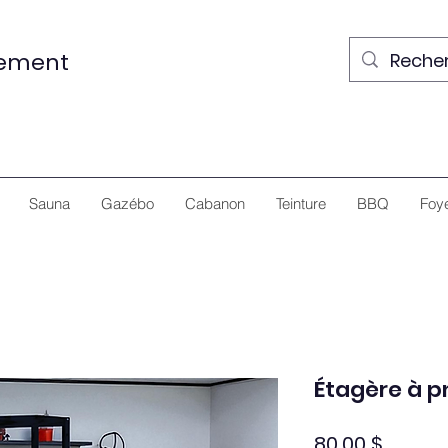
nement
Sauna
Gazébo
Cabanon
Teinture
BBQ
Foy
Étagère à p
Prix
80,00 $