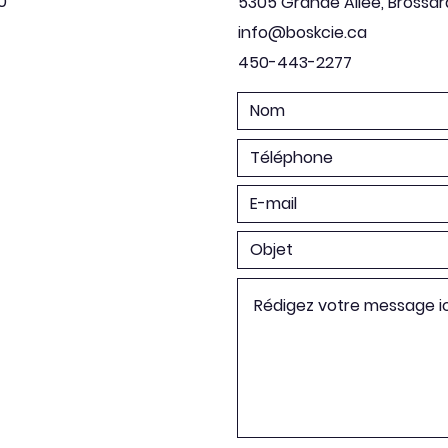
0
5305 Grande Allée, Brossar
info@boskcie.ca
450-443-2277