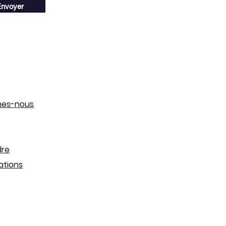
nvoyer
mes-nous
dre
ations