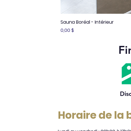
Sauna Boréal - Intérieur
Prix
0,00 $
Fi
Dis
Horaire de la