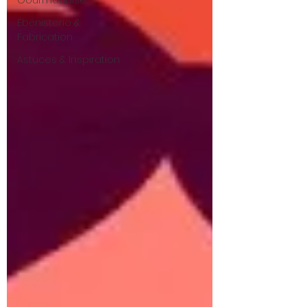
Gourmandise
Ébénisterie &
Fabrication
Astuces & Inspiration