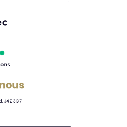
Prix
13 645,00 $
ec
ions
-nous
d, J4Z 3G7