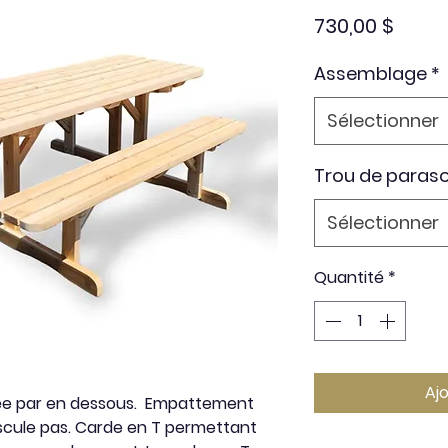
Prix
730,00 $
Assemblage
*
Sélectionner
Trou de paraso
Sélectionner
Quantité
*
Aj
ée par en dessous. Empattement
ascule pas. Carde en T permettant