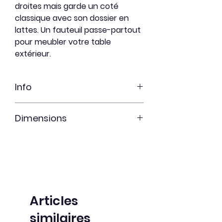
droites mais garde un coté
classique avec son dossier en
lattes. Un fauteuil passe-partout
pour meubler votre table
extérieur.
Info
Cèdre rouge Sélect (clair sans
Dimensions
noeud)
Fraichement sablé
Largeur: 23''
Non-teint
Profondeur: 27''
Hauteur: 34'
Articles
similaires