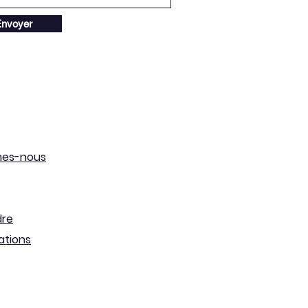
nvoyer
mes-nous
dre
ations