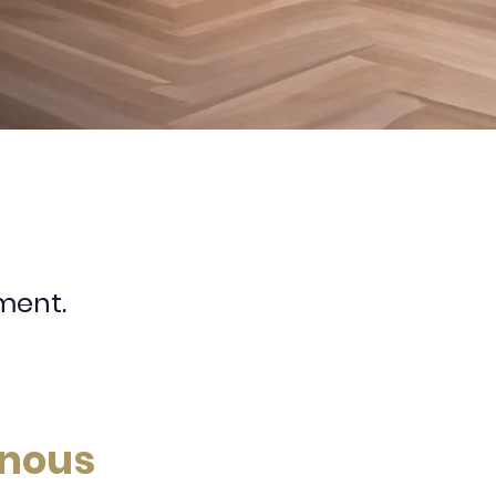
oment.
-nous