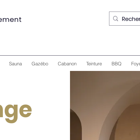
nement
Sauna
Gazébo
Cabanon
Teinture
BBQ
Foy
nge