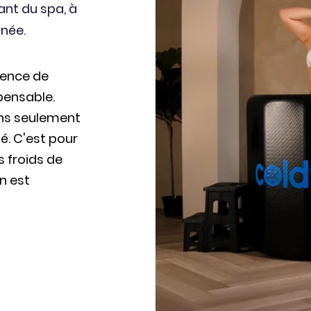
xant du spa, à
nnée.
ience de
spensable.
ns seulement
é. C'est pour
s froids de
n est