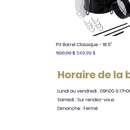
Aperçu rapide
Pit Barrel Classique - 18.5"
Prix original
Prix promotionnel
500,00 $
349,99 $
Horaire de la
Lundi au vendredi : 09h00 à 17h0
Samedi : Sur rendez-vous
Dimanche : Fermé