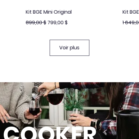
Aperçu rapide
Kit BGE Mini Original
Kit BGE
Prix original
Prix promotionnel
Prix ori
899,00 $
799,00 $
1 649,0
Voir plus
L COOKER