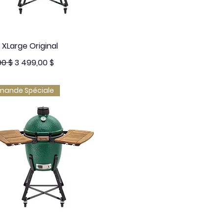
Aperçu rapide
 XLarge Original
ginal
Prix promotionnel
00 $
3 499,00 $
ande Spéciale