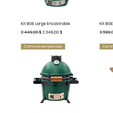
Aperçu rapide
Kit BGE Large Encastrable
Kit BGE
Prix original
Prix promotionnel
Prix ori
2 449,00 $
2 349,00 $
3 599,
Commande Spéciale
Comm