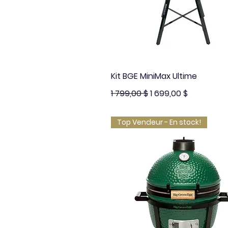
Aperçu rapide
Kit BGE MiniMax Ultime
Prix original
Prix promotionnel
1 799,00 $
1 699,00 $
Top Vendeur - En stock!