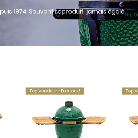
epuis 1974. Souvent reproduit, jamais égalé.
Top Vendeur - En stock!
Top V