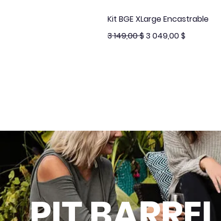
Aperçu rapide
Kit BGE XLarge Encastrable
Prix original
Prix promotionnel
3 149,00 $
3 049,00 $
PIT BARRE