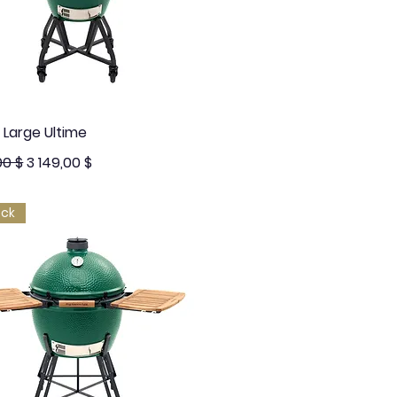
Aperçu rapide
E Large Ultime
ginal
Prix promotionnel
00 $
3 149,00 $
ock