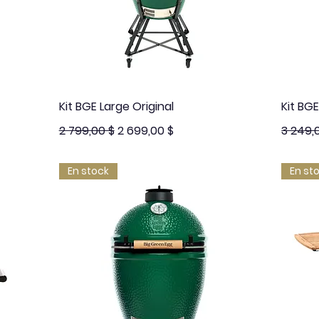
Aperçu rapide
Kit BGE Large Original
Kit BG
Prix original
Prix promotionnel
Prix ori
2 799,00 $
2 699,00 $
3 249,
En stock
En st