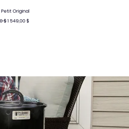
Aperçu rapide
 Petit Original
ginal
Prix promotionnel
0 $
1 549,00 $