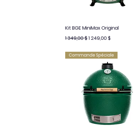
Aperçu rapide
Kit BGE MiniMax Original
Prix original
Prix promotionnel
1 349,00 $
1 249,00 $
Commande Spéciale