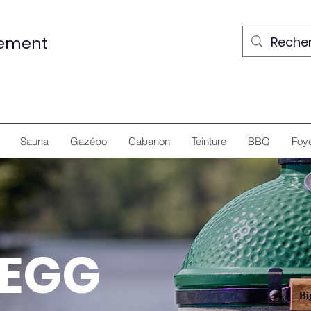
nement
Sauna
Gazébo
Cabanon
Teinture
BBQ
Foy
 EGG